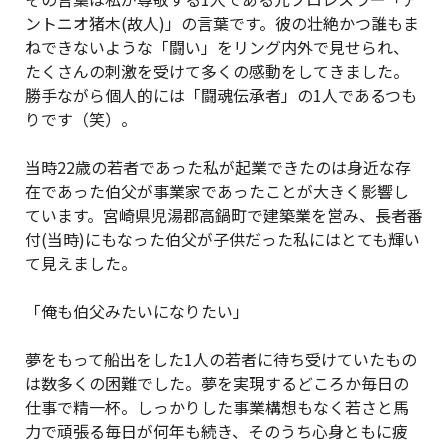
ントニオ猪木(故人)」の言葉です。彼の壮絶かつ誰もま
ねできないような「闘い」をリング内外で見せられ、
たくさんの刺激を受けて多くの感動をしてきました。
勝手ながら個人的には「闘魂伝承者」の1人であるつも
りです（笑）。
当時22歳の若者であった私が起業できたのは身近な存
在であった伯父が事業家であったことが大きく影響し
ています。宮崎県児湯郡高鍋町で建築業を営み、長者番
付(当時)にもなった伯父が子供だった私にはとても輝い
て見えました。
「俺も伯父みたいになりたい」
夢をもって船出をした1人の若者に待ち受けていたもの
は数多くの困難でした。夢を実現するどころか毎日の
仕事で精一杯。しっかりした事業構想もなく若さと馬
力で頑張る毎日が何年も続き、そのうち心身ともに疲