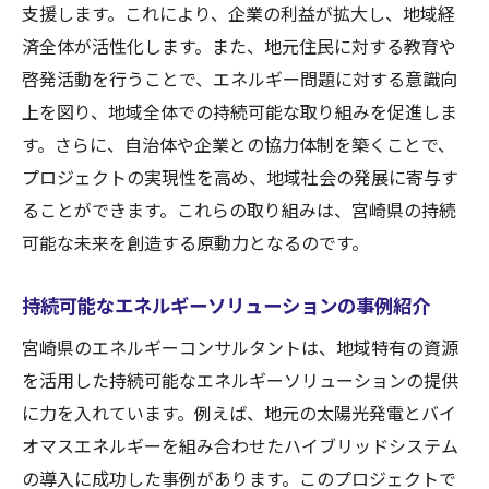
支援します。これにより、企業の利益が拡大し、地域経
地域特有の課題に対応するカスタマイズ戦
済全体が活性化します。また、地元住民に対する教育や
略
啓発活動を行うことで、エネルギー問題に対する意識向
地域資源活用の成功事例分析
上を図り、地域全体での持続可能な取り組みを促進しま
地域の生態系と調和するエネルギー利用法
す。さらに、自治体や企業との協力体制を築くことで、
地元企業との協力体制構築の重要性
プロジェクトの実現性を高め、地域社会の発展に寄与す
地域資源を活用した新商品・サービスの可
ることができます。これらの取り組みは、宮崎県の持続
能性
可能な未来を創造する原動力となるのです。
宮崎県のエネルギー効率化が地元経済に与える
影響
持続可能なエネルギーソリューションの事例紹介
エネルギー効率化による地元産業の競争力
宮崎県のエネルギーコンサルタントは、地域特有の資源
強化
を活用した持続可能なエネルギーソリューションの提供
地域経済活性化を促進するエネルギー戦略
に力を入れています。例えば、地元の太陽光発電とバイ
エネルギーコスト削減がもたらす利益
オマスエネルギーを組み合わせたハイブリッドシステム
の導入に成功した事例があります。このプロジェクトで
地元労働者の雇用創出と技能向上