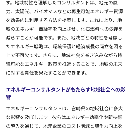
支援する方法
す。地域特性を理解したコンサルタントは、地元の風
力、太陽光、バイオマスなどの再生可能エネルギー資源
再生可能エネルギー導入の具体的手法
を効果的に利用する方法を提案します。これにより、地
エネルギー効率化によるコスト削減の実現
域のエネルギー自給率を向上させ、化石燃料への依存を
地域資源を活用した持続可能なビジネスモ
減らすことが可能です。また、地域ごとの特性を考慮し
デル
たエネルギー戦略は、環境保護と経済成長の両立を図る
エネルギー分野における最新技術の導入支
上で不可欠です。さらに、地域社会を巻き込みながら持
援
続可能なエネルギー政策を推進することで、地域の未来
地元コミュニティと協働するプロジェクト
に対する責任を果たすことができます。
例
持続可能な成長に必要な政策提言
エネルギーコンサルタントがもたらす地域社会への影
響
地域資源を最大限に活用するエネルギーコンサ
ルとは
エネルギーコンサルタントは、宮崎県の地域社会に多大
宮崎県の自然資源を活かしたエネルギー開
な影響を及ぼします。彼らはエネルギー効率化や新技術
発
の導入を通じて、地元企業のコスト削減と競争力向上を