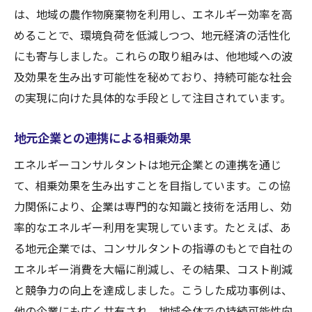
は、地域の農作物廃棄物を利用し、エネルギー効率を高
エネルギー効率化プロジェクトの経済効果
めることで、環境負荷を低減しつつ、地元経済の活性化
サステイナブルな経済成長への貢献
にも寄与しました。これらの取り組みは、他地域への波
再生可能エネルギー導入で地域活性化を図るコ
及効果を生み出す可能性を秘めており、持続可能な社会
ンサル戦略
の実現に向けた具体的な手段として注目されています。
地域に適した再生可能エネルギーの選定
エネルギー自給自足を目指す地域プロジェ
地元企業との連携による相乗効果
クト
エネルギーコンサルタントは地元企業との連携を通じ
再生可能エネルギー導入の成功事例
て、相乗効果を生み出すことを目指しています。この協
地域経済と環境のバランスを取るアプロー
力関係により、企業は専門的な知識と技術を活用し、効
チ
率的なエネルギー利用を実現しています。たとえば、あ
地元住民の参加を促すエネルギー戦略
る地元企業では、コンサルタントの指導のもとで自社の
エネルギー消費を大幅に削減し、その結果、コスト削減
再生可能エネルギー普及のための課題と解
と競争力の向上を達成しました。こうした成功事例は、
決策
他の企業にも広く共有され、地域全体での持続可能性向