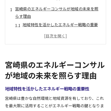
宮崎県のエネルギーコンサルが地域の未来を照
らす理由
地域特性を活かしたエネルギー戦略の重要
性
エネルギーコンサルタントがもたらす地域
社会への影響
持続可能なエネルギーソリューションの事
宮崎県のエネルギーコンサル
例紹介
地元企業との連携による相乗効果
が地域の未来を照らす理由
環境保護と経済成長を両立させるアプロー
チ
地域特性を活かしたエネルギー戦略の重要性
地域住民と共に創る未来へのビジョン
宮崎県は豊かな自然環境と地域資源を有しており、これ
コンサルティングが宮崎県の持続可能な成長を
を最大限に活用することがエネルギー戦略の鍵となりま