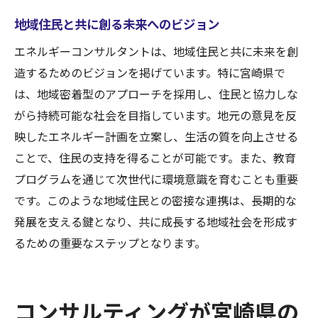
独自のエネルギー政策を提案する意義
地域住民と共に創る未来へのビジョン
地域特性に根ざしたエネルギー効率化の取
エネルギーコンサルタントは、地域住民と共に未来を創
り組み
造するためのビジョンを掲げています。特に宮崎県で
地元企業とのパートナーシップ強化の必要
は、地域密着型のアプローチを採用し、住民と協力しな
性
がら持続可能な社会を目指しています。地元の意見を反
地域の未来を見据えた持続可能なエネルギ
映したエネルギー計画を立案し、生活の質を向上させる
ー活用
ことで、住民の支持を得ることが可能です。また、教育
地域密着型エネルギーコンサルが描く宮崎県の
プログラムを通じて次世代に環境意識を育むことも重要
持続可能な未来
です。このような地域住民との密接な連携は、長期的な
地域密着型アプローチの重要性
発展を支える鍵となり、共に成長する地域社会を形成す
地域住民との対話を通じた共創の取り組み
るための重要なステップとなります。
持続可能な未来を見据えた地域戦略の策定
エネルギーコンサルによる地域社会への貢
コンサルティングが宮崎県の
献