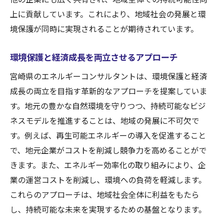
エネルギーコンサルが支える地域企業の成長と
上に貢献しています。これにより、地域社会の発展と環
未来
境保護が同時に実現されることが期待されています。
企業成長を支えるエネルギー戦略の導入
地域企業とエネルギーコンサルの成功事例
環境保護と経済成長を両立させるアプローチ
持続可能な成長を実現するための課題解決
宮崎県のエネルギーコンサルタントは、環境保護と経済
策
成長の両立を目指す革新的なアプローチを提案していま
エネルギー効率化がもたらす企業の競争優
す。地元の豊かな自然環境を守りつつ、持続可能なビジ
位性
ネスモデルを推進することは、地域の発展に不可欠で
地域企業への具体的なサポート事例
す。例えば、再生可能エネルギーの導入を促進すること
未来を切り開くためのエネルギー投資戦略
で、地元企業がコストを削減し競争力を高めることがで
宮崎県の特性を活かしたエネルギーコンサルテ
きます。また、エネルギー効率化の取り組みにより、企
ィングの役割
業の運営コストを削減し、環境への負荷を軽減します。
これらのアプローチは、地域社会全体に利益をもたら
地域の自然環境を考慮したエネルギー開発
し、持続可能な未来を実現するための基盤となります。
地方自治体との連携による地域振興